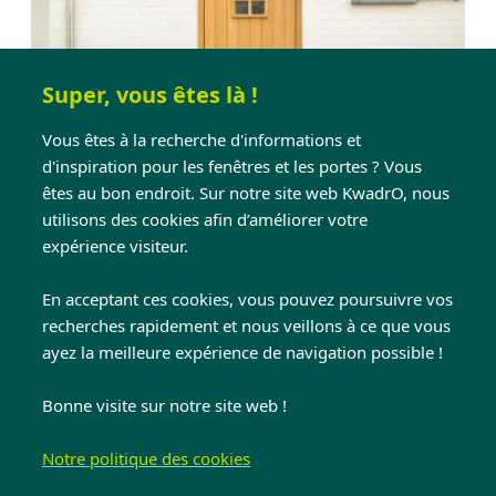
Super, vous êtes là !
Vous êtes à la recherche d'informations et
d'inspiration pour les fenêtres et les portes ? Vous
êtes au bon endroit. Sur notre site web KwadrO, nous
utilisons des cookies afin d’améliorer votre
expérience visiteur.
Portes
En acceptant ces cookies, vous pouvez poursuivre vos
recherches rapidement et nous veillons à ce que vous
Opterez-vous pour une porte
en
ayez la meilleure expérience de navigation possible !
PVC, aluminium ou bois ?
Nous vous guidons à
travers notre vaste gamme afin que vous
Bonne visite sur notre site web !
puissiez faire le bon choix sans maux de tête.
Notre politique des cookies