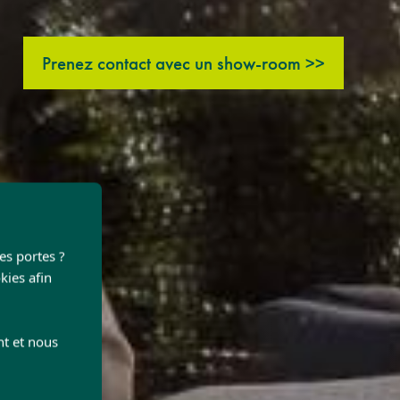
Prenez contact avec un show-room >>
les portes ?
kies afin
nt et nous